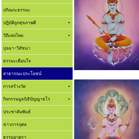
ปกิณกะธรรมะ
ปฎิบัติถูกสุขภาพดี
วิถีแห่งไทย
ปุจฉา-วิสัชนา
ธรรมะเตือนใจ
สาธารณะประโยชน์
การสร้างวัด
กิจกรรมมูลนิธิปัญญาธโร
ประชาสัมพันธ์
ข่าวการกุศล
ธรรมยาตรา