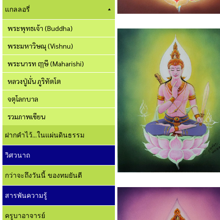
แกลลอรี่
พระพุทธเจ้า (Buddha)
พระมหาวิษณุ (Vishnu)
พระนารท ฤๅษี (Maharishi)
หลวงปู่มั่น ภูริทัตโต
จตุโลกบาล
รวมภาพเขียน
ฝากคำไว้...ในแผ่นดินธรรม
วิศวนาถ
กว่าจะถึงวันนี้ ของทมยันตี
สารพันความรู้
ครูบาอาจารย์