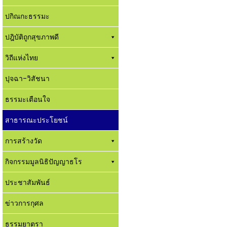
ปกิณกะธรรมะ
ปฎิบัติถูกสุขภาพดี
วิถีแห่งไทย
ปุจฉา-วิสัชนา
ธรรมะเตือนใจ
สาธารณะประโยชน์
การสร้างวัด
กิจกรรมมูลนิธิปัญญาธโร
ประชาสัมพันธ์
ข่าวการกุศล
ธรรมยาตรา