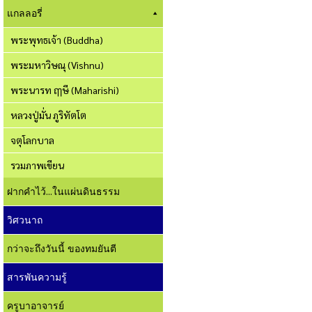
แกลลอรี่
พระพุทธเจ้า (Buddha)
พระมหาวิษณุ (Vishnu)
พระนารท ฤๅษี (Maharishi)
หลวงปู่มั่น ภูริทัตโต
จตุโลกบาล
รวมภาพเขียน
ฝากคำไว้...ในแผ่นดินธรรม
วิศวนาถ
กว่าจะถึงวันนี้ ของทมยันตี
สารพันความรู้
ครูบาอาจารย์