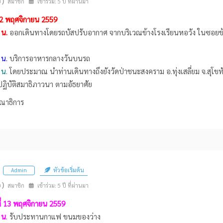
n)
สมาชิก
เข้าร่วม: 5 ปี ที่ผ่านมา
่ 12 พฤศจิกายน 2559
 น.
ออกเดินทางโดยรถบัสปรับอากาศ จากบริเวณข้างโรงเรียนหอวัง ในซอยข้
 น.
บริการอาหารกลางวันบนรถ
 น.
โดยประมาณ นำท่านเดินทางถึงยังวัดป่าชนะสงคราม อ.ทุ่งเสลี่ยม จ.สุโขท
ปฏิบัติสมาธิภาวนา ตามอัธยาศัย
ณาธิการ
หัวข้อเริ่มต้น
Admin
n)
สมาชิก
เข้าร่วม: 5 ปี ที่ผ่านมา
ที่ 13 พฤศจิกายน 2559
 น
. รับประทานกาแฟ ขนมของว่าง