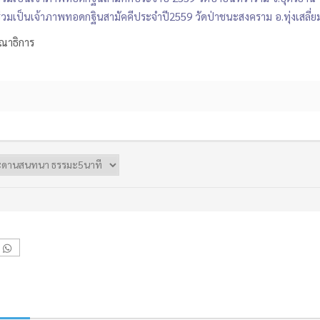
ญร่วมเป็นเจ้าภาพทอดกฐินสามัคคีประจำปี2559 วัดป่าชนะสงคราม อ.ทุ่งเสลี่ยม
ณาธิการ