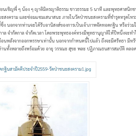
ญพี่ ๆ น้อง ๆ ญาติมิตรญาติธรรม ชาวธรรมะ 5 นาที และพุทธศาสนิกชน ทุก
ยะสงคราม และซ่อมแซมเสนาสนะ ภายในวัดป่าชนะสงครามที่ชำรุดทรุดโทรมให้
นี้ซึ่ง นอกจากท่านจะได้รับอานิสงส์ของการเป็นเจ้าภาพจัดทอดกฐิน หรือร่ว
ล จำกัดกาล จำกัดเวลา โดยพระพุทธองค์ทรงมีพุทธานุญาติให้ปีหนึ่งจะทำได้
เดือนหลังจากออกพรรษาเท่านั้น นอกจากกำหนดนี้ไปแล้ว ถึงจะมีศรัทธา มีทรัพ
ท่านทั้งหลายถึงพร้อมด้วย อายุ วรรณะ สุขะ พละ ปฏิภาณธนสารสมบัติ ตลอ
กฐินสามัคคีประจำปี2559-วัดป่าชนะสงคราม1.jpg