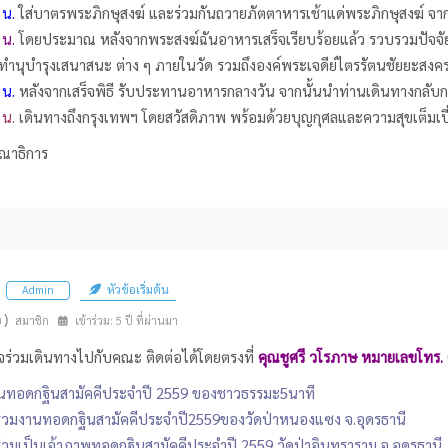
 น.
ใส่บาตรพระภิกษุสงฆ์ และร่วมกันถวายภัตตาหารเช้าแด่พระภิกษุสงฆ์ จาก
 น.
โดยประมาณ หลังจากพระสงฆ์ฉันอาหารเสร็จเรียบร้อยแล้ว รวบรวมปัจจัย
 ทำนุบำรุงเสนาสนะ ต่าง ๆ ภายในวัด รวมถึงองค์พระเจดีย์ไตรรัตนชัยยะสงค
 น.
หลังจากเสร็จพิธี รับประทานอาหารกลางวัน จากนั้นนำท่านเดินทางกลั
 น.
เดินทางถึงกรุงเทพฯ โดยสวัสดิภาพ พร้อมด้วยบุญกุศลและความสุขเต็มเปี
ณาธิการ
หัวข้อเริ่มต้น
Admin
n)
สมาชิก
เข้าร่วม: 5 ปี ที่ผ่านมา
ร่วมเดินทางไปกับคณะ ติดต่อได้โดยตรงที่
คุณชูศรี วโรภาษ หมายเลขโทร. 
นทอดกฐินสามัคคีประจำปี 2559 ของชาวธรรมะ5นาที
ญร่วมงานทอดกฐินสามัคคีประจำปี2559ของวัดป่าหนองแซง จ.อุดรธานี
ญร่วมเป็นเจ้าภาพทอดกฐินสามัคคีประจำปี 2559 วัดป่าอินทราราม จ.อุดรธานี