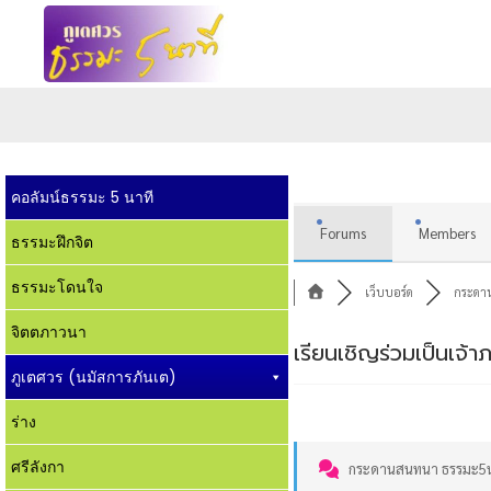
คอลัมน์ธรรมะ 5 นาที
Forums
Members
ธรรมะฝึกจิต
ธรรมะโดนใจ
เว็บบอร์ด
กระดา
จิตตภาวนา
เรียนเชิญร่วมเป็นเจ
ภูเตศวร (นมัสการภันเต)
ร่าง
ศรีลังกา
กระดานสนทนา ธรรมะ5น