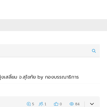
ุ่งเสลี่ยม จ.สุโขทัย by กองบรรณาธิการ
5
1
0
84