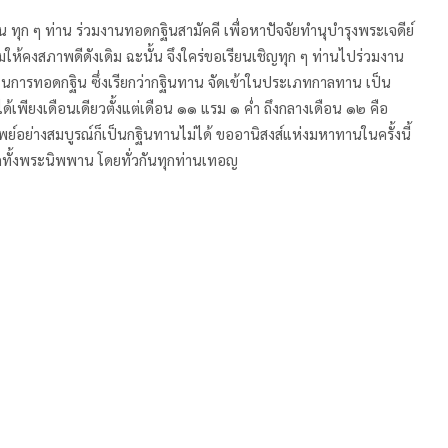
 ๆ ท่าน ร่วมงานทอดกฐินสามัคคี เพื่อหาปัจจัยทำนุบำรุงพระเจดีย์
คงสภาพดีดังเดิม ฉะนั้น จึงใคร่ขอเรียนเชิญทุก ๆ ท่านไปร่วมงาน
มในการทอดกฐิน ซึ่งเรียกว่ากฐินทาน จัดเข้าในประเภทกาลทาน เป็น
เพียงเดือนเดียวตั้งแต่เดือน ๑๑ แรม ๑ ค่ำ ถึงกลางเดือน ๑๒ คือ
ย์อย่างสมบูรณ์ก็เป็นกฐินทานไม่ได้ ขออานิสงส์แห่งมหาทานในครั้งนี้
ดทั้งพระนิพพาน โดยทั่วกันทุกท่านเทอญ