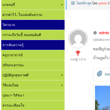
โพสต์ล่าสุด
โดย
admin
3
แกลลอรี่
ฝากคำไว้...ในแผ่นดินธรรม
วิศวนาถ
admin
กว่าจะถึงวันนี้ ของทมยันตี
(@adminn
สารพันความรู้
ขอเชิญร่วม
ครูบาอาจารย์
บ้านภูแก้ว 
กระทู้: 9374
ปกิณกะธรรมะ
ทอด
ปฎิบัติถูกสุขภาพดี
วิถีแห่งไทย
ปุจฉา-วิสัชนา
ธรรมะเตือนใจ