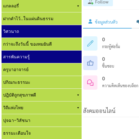
Follow
แกลลอรี่
ฝากคำไว้...ในแผ่นดินธรรม
ข้อมูลส่วนตัว
วิศวนาถ
0
กว่าจะถึงวันนี้ ของทมยันตี
กระทู้ฟอรั่ม
สารพันความรู้
0
ชื่นชอบ
ครูบาอาจารย์
0
ปกิณกะธรรมะ
ความคิดเห็นของบล็อก
ปฎิบัติถูกสุขภาพดี
วิถีแห่งไทย
สังคมออนไลน์
ปุจฉา-วิสัชนา
ธรรมะเตือนใจ