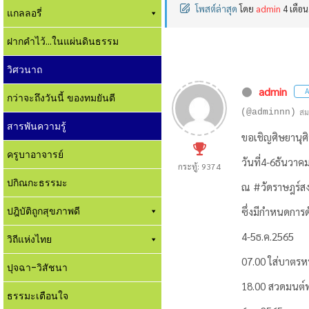
โพสต์ล่าสุด
โดย
admin
4 เดือน
แกลลอรี่
ฝากคำไว้...ในแผ่นดินธรรม
วิศวนาถ
admin
A
กว่าจะถึงวันนี้ ของทมยันตี
(@adminnn)
สม
สารพันความรู้
ขอเชิญศิษยานุศ
ครูบาอาจารย์
วันที่​4-6ธันวา
กระทู้: 9374
ปกิณกะธรรมะ
ณ #วัดราษฎร์สง
ปฎิบัติถูกสุขภาพดี
ซึ่งมีกำหนดการ​ดั
4​-5ธ.ค.2565
วิถีแห่งไทย
07.00 ใส่บาตร​
ปุจฉา-วิสัชนา
18.00​ สวดมนต์​
ธรรมะเตือนใจ