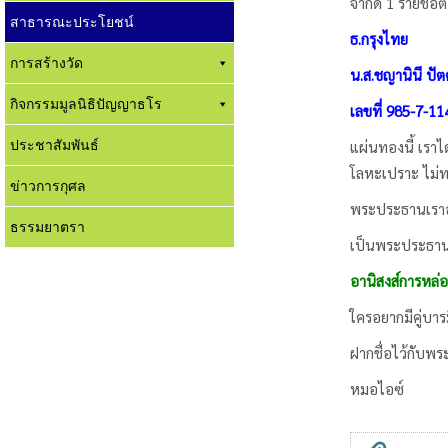
จำกัด 1 รายชื่อ
สาธารณะประโยชน์
ธ.กรุงไทย
การสร้างวัด
น.ส.ชญานินี ปั
กิจกรรมมูลนิธิปัญญาธโร
เลขที่ 985-7-11
ประชาสัมพันธ์
แผ่นทองนี้ เราไ
โลหะเปราะ ไม่ท
ข่าวการกุศล
พระประธานเราอย
ธรรมยาตรา
เป็นพระประธานท
อานิสงส์การหล่อ
ใครอยากมีคู่บารม
ฝากชื่อไว้กับพ
หมอไอซ์