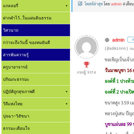
โพสต์ล่าสุด
โดย
admin
4 เดือน
แกลลอรี่
ฝากคำไว้...ในแผ่นดินธรรม
วิศวนาถ
admin
A
กว่าจะถึงวันนี้ ของทมยันตี
(@adminnn)
สม
สารพันความรู้
ขอเชิญเป็นเจ้า
ครูบาอาจารย์
วันมาฆบูชา 16 
กระทู้: 9374
ปกิณกะธรรมะ
องค์ที่ 1 ปางห
ปฎิบัติถูกสุขภาพดี
องค์ที่ 2 ปางเป
ขนาดสูง 3.59 เ
วิถีแห่งไทย
หลวงปู่เสน ปัญ
ปุจฉา-วิสัชนา
บูชาแผ่นละ 99 
ธรรมะเตือนใจ