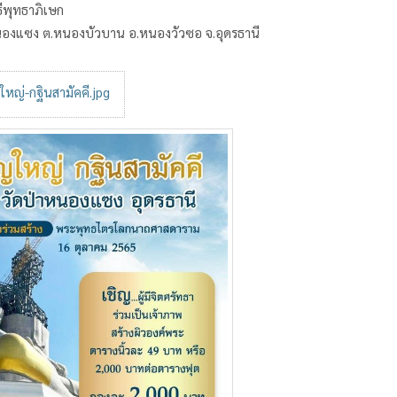
ธีพุทธาภิเษก
นองแซง ต.หนองบัวบาน อ.หนองวัวซอ จ.อุดรธานี
ใหญ่-กฐินสามัคคี.jpg