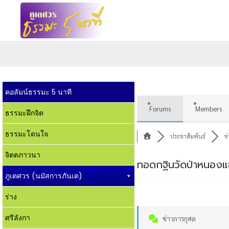
คอลัมน์ธรรมะ 5 นาที
Forums
Members
ธรรมะฝึกจิต
ธรรมะโดนใจ
ประชาสัมพันธ์
ข
จิตตภาวนา
ทอดกฐินวัดป่าหนองแ
ภูเตศวร (นมัสการภันเต)
ร่าง
ศรีลังกา
ข่าวการกุศล