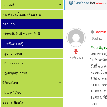
โพสต์ล่าสุด
โดย
admin
4
แกลลอรี่
ฝากคำไว้...ในแผ่นดินธรรม
วิศวนาถ
admin
กว่าจะถึงวันนี้ ของทมยันตี
(@adminn
สารพันความรู้
#ขอเชิญร่
ครูบาอาจารย์
โดย หลวงปู
กระทู้: 9374
ในวันอาทิต
ปกิณกะธรรมะ
วันที่ ๑๖ 
ตรงกับวันอ
ปฎิบัติถูกสุขภาพดี
7.30 น. พ
วิถีแห่งไทย
8.00 น. ถว
10.00 น. 
ปุจฉา-วิสัชนา
13.00 น พ
ธรรมะเตือนใจ
เวลา