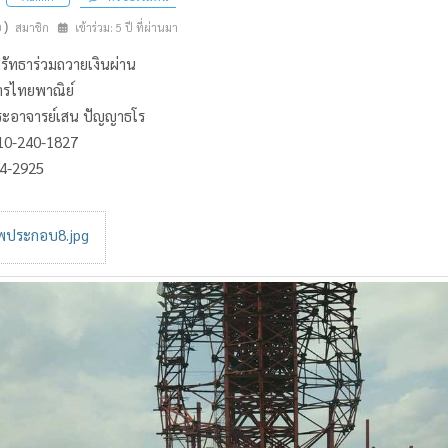
n)
สมาชิก
เข้าร่วม: 5 ปี ที่ผ่านมา
ตศรัทธาร่วมถวายเงินผ่าน
ารไทยพาณิย์
พระอาจารย์เสน ปัญญาธโร
510-240-1827
4-2925
ประกอบ8.jpg