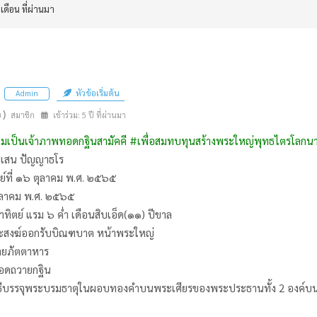
 เดือน ที่ผ่านมา
หัวข้อเริ่มต้น
Admin
n)
สมาชิก
เข้าร่วม: 5 ปี ที่ผ่านมา
วมเป็นเจ้าภาพทอดกฐินสามัคคี #เพื่อสมทบทุนสร้างพระใหญ่พุทธไตรโลก
่เสน ปัญญาธโร
ย์ที่ ๑๖ ตุลาคม พ.ศ. ๒๕๖๕
ตุลาคม พ.ศ. ๒๕๖๕
าทิตย์ แรม ๖ ค่ำ เดือนสิบเอ็ด(๑๑) ปีขาล
ระสงฆ์ออกรับบิณฑบาต หน้าพระใหญ่
ายภัตตาหาร
ทอดถวายกฐิน
ิธีบรรจุพระบรมธาตุในผอบทองคำบนพระเศียรของพระประธานทั้ง 2 องค์บนช