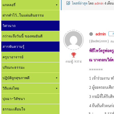
โพสต์ล่าสุด
โดย
admin
4 เดือน
แกลลอรี่
ฝากคำไว้...ในแผ่นดินธรรม
วิศวนาถ
admin
A
กว่าจะถึงวันนี้ ของทมยันตี
(@adminnn)
สม
สารพันความรู้
พิธีไหว้ครูพ่อค
ครูบาอาจารย์
ณ บางกอกเวิล์
กระทู้: 9374
ปกิณกะธรรมะ
======
ปฎิบัติถูกสุขภาพดี
1 เข้าร่วมงาน ฟรี
2 ผู้จะครอบเศีย
วิถีแห่งไทย
3 กรณีที่ได้รับส
ปุจฉา-วิสัชนา
4 ยืนยันตัวตนก่
ธรรมะเตือนใจ