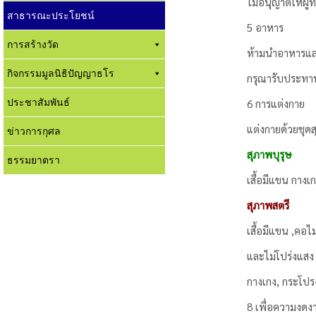
ไม่อนุญาตให้ผู้
สาธารณะประโยชน์
5 อาหาร
การสร้างวัด
ห้ามนำอาหารและ
กิจกรรมมูลนิธิปัญญาธโร
กรุณารับประทานอ
ประชาสัมพันธ์
6 การแต่งกาย
แต่งกายด้วยชุดส
ข่าวการกุศล
สุภาพบุรุษ
ธรรมยาตรา
เสื้อมีแขน กางเ
สุภาพสตรี
เสื้อมีแขน ,คอไ
และไม่โปร่งแสง
กางเกง, กระโปรง 
8 เพื่อความงดงา