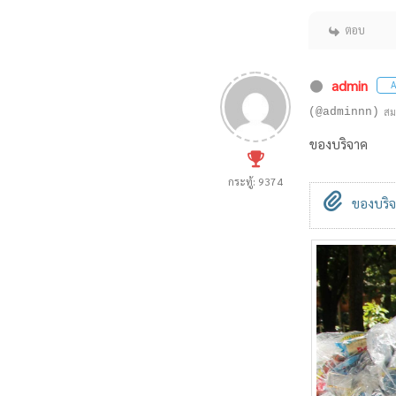
ตอบ
admin
A
(@adminnn)
สม
ของบริจาค
กระทู้: 9374
ของบริจา