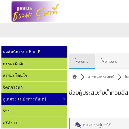
คอลัมน์ธรรมะ 5 นาที
Forums
Members
ธรรมะฝึกจิต
ธรรมะโดนใจ
สาธารณะประโยชน์
กิ
จิตตภาวนา
ช่วยผู้ประสบภัยน้ำท่วม
ภูเตศวร (นมัสการภันเต)
ร่าง
ศรีลังกา
สงเคราะห์ผู้ยากไร้