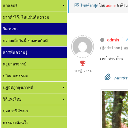
แกลลอรี่
โพสต์ล่าสุด
โดย
admin
5 เดือน
ฝากคำไว้...ในแผ่นดินธรรม
วิศวนาถ
admin
A
กว่าจะถึงวันนี้ ของทมยันตี
(@adminnn)
สม
สารพันความรู้
เหล่าชาวบ้าน
ครูบาอาจารย์
กระทู้: 9374
ปกิณกะธรรมะ
เหล่าชาว
ปฎิบัติถูกสุขภาพดี
วิถีแห่งไทย
ปุจฉา-วิสัชนา
ธรรมะเตือนใจ