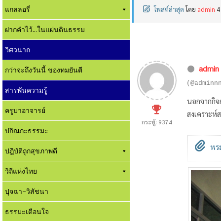
แกลลอรี่
โพสต์ล่าสุด
โดย
admin
4
ฝากคำไว้...ในแผ่นดินธรรม
วิศวนาถ
admin
กว่าจะถึงวันนี้ ของทมยันตี
(@adminn
สารพันความรู้
นอกจากกิจก
ครูบาอาจารย์
สงเคราะห์
กระทู้: 9374
ปกิณกะธรรมะ
พระ
ปฎิบัติถูกสุขภาพดี
วิถีแห่งไทย
ปุจฉา-วิสัชนา
ธรรมะเตือนใจ