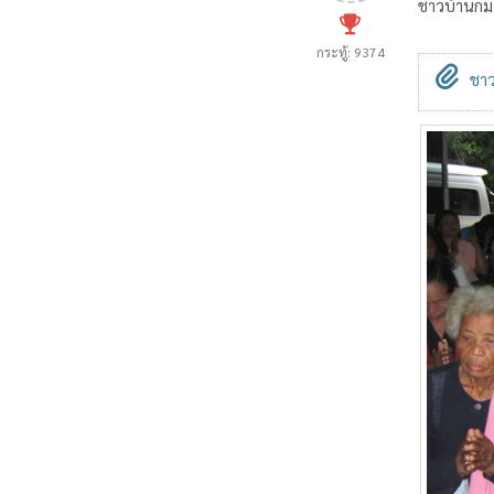
ชาวบ้านก็
กระทู้: 9374
ชาว