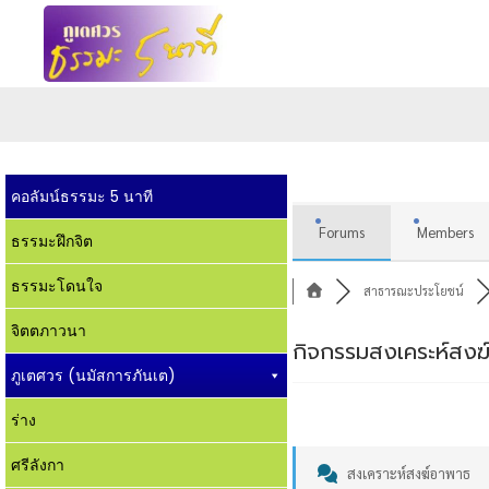
คอลัมน์ธรรมะ 5 นาที
Forums
Members
ธรรมะฝึกจิต
ธรรมะโดนใจ
สาธารณะประโยชน์
จิตตภาวนา
กิจกรรมสงเคระห์สงฆ์
ภูเตศวร (นมัสการภันเต)
ร่าง
ศรีลังกา
สงเคราะห์สงฆ์อาพาธ