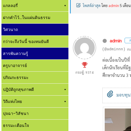
แกลลอรี่
โพสต์ล่าสุด
โดย
admin
5 เดือน
ฝากคำไว้...ในแผ่นดินธรรม
วิศวนาถ
admin
A
กว่าจะถึงวันนี้ ของทมยันตี
(@adminnn)
สม
สารพันความรู้
ต่อเนื่องเป็นปี
ครูบาอาจารย์
เด็กนักเรียนที
กระทู้: 9374
ศึกษาจำนวน 3 
ปกิณกะธรรมะ
ปฎิบัติถูกสุขภาพดี
มอบทุน3
วิถีแห่งไทย
ปุจฉา-วิสัชนา
ธรรมะเตือนใจ