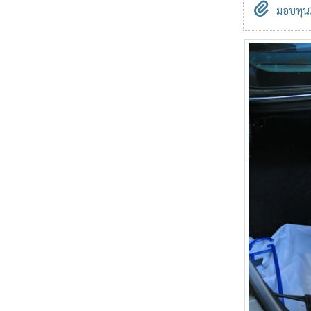
มอบทุน3