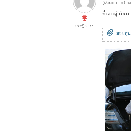
(@adminnn)
สม
ซึ่งทางผู้บริห
กระทู้: 9374
มอบทุน3