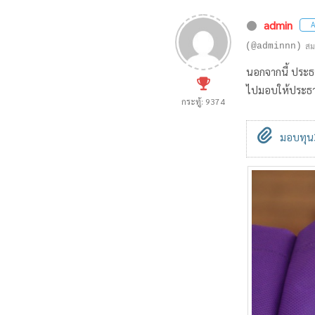
admin
A
(@adminnn)
สม
นอกจากนี้ ประธา
ไปมอบให้ประธาน
กระทู้: 9374
มอบทุน3