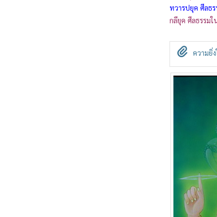
ทวารปยุค ศีลธร
กลียุค ศีลธรรม
ความยิ่ง