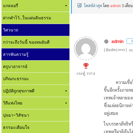
แกลลอรี่
โพสต์ล่าสุด
โดย
admin
3 เดือน
ฝากคำไว้...ในแผ่นดินธรรม
วิศวนาถ
admin
A
กว่าจะถึงวันนี้ ของทมยันตี
(@adminnn)
สม
สารพันความรู้
ครูบาอาจารย์
กระทู้: 9374
ปกิณกะธรรมะ
ความเชื่อในพระ
ขึ้นอีกครั้งภาย
ปฎิบัติถูกสุขภาพดี
เทพเจ้าหลายองค์
วิถีแห่งไทย
ซึ่งแต่ละนิกายต่
อยู่เสมอ
ปุจฉา-วิสัชนา
ในบรรดาลัทธิหรือ
ธรรมะเตือนใจ
เทพตรีมูรติอันไ