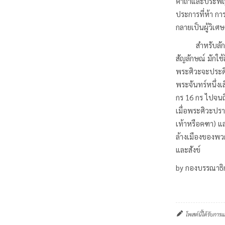
คาถาและประพฤติ
ประการที่ห้า กา
กลายเป็นผู้วิเศ
สำหรับลักษณะโด
สัญลักษณ์ มักใช
พระศิวะจะประดิษ
พระจันทร์หนึ่งเ
กร 16 กร ไปจนถ
เมื่อพระศิวะปรา
เท้าหรือคฑา) แล
ล้างเมืองของพวก
และสังข์
by กองบรรณาธิ
โพสต์นี้ได้รับการแ