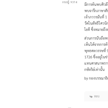
กระทู้: 9374
มีการค้นพบศิวลึ
พบจารึกภาษาสัน
เจ้าภววรมันที่ 
วัดในลัทธิไศวนิก
โยคี ซึ่งหมายถึ
ส่วนการนับถือพ
เห็นได้จากการค้
พุทธศตวรรษที่ 
1726 ซึ่งอยู่ใ
แทนศาสนาพราหมณ
กษัตริย์เท่านั้น
by กองบรรณาธิ
ตอบ