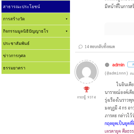
มีหน้าที่ในการส
สาธารณะประโยชน์
การสร้างวัด
กิจกรรมมูลนิธิปัญญาธโร
ประชาสัมพันธ์
14
ตอบกลับทั้งหมด
ข่าวการกุศล
admin
A
ธรรมยาตรา
(@adminnn)
สม
ในอินเดี
นารายณ์องค์เดียว
กระทู้: 9374
รุ่งเรืองในราวพ
มงกุฎมี 4 กร อา
ภารตะ กล่าวไว้ว
กฤตยุคเป็นยุคที
เตรดายุค ศีลธร