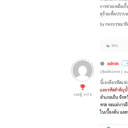
การช่วยเหลือเกื้
ดุร้ายเพื่อปราบอ
by กองบรรณาธิ
ตอบ
admin
A
(@adminnn)
สม
นี้เองคือรหัสแห
และรหัสสำคัญนั
กระทู้: 9374
อำเภอเถิน จังห
หระ จะแผ่บารมีอว
ในเบื้องต้น และ