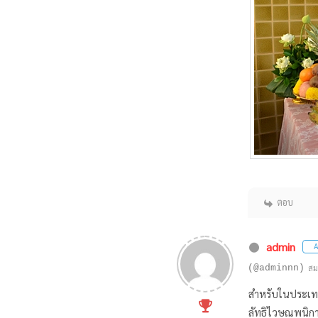
ตอบ
admin
A
(@adminnn)
สม
สำหรับในประเทศ
ลัทธิไวษณพนิกาย