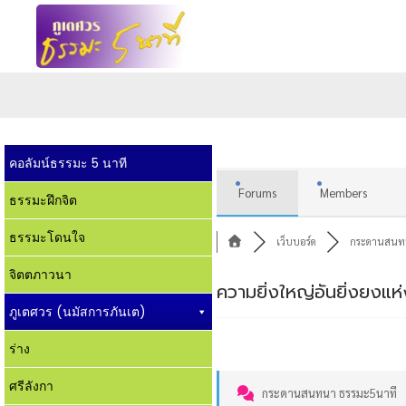
คอลัมน์ธรรมะ 5 นาที
Forums
Members
ธรรมะฝึกจิต
ธรรมะโดนใจ
เว็บบอร์ด
กระดานสนทน
จิตตภาวนา
ความยิ่งใหญ่อันยิ่งยงแ
ภูเตศวร (นมัสการภันเต)
ร่าง
ศรีลังกา
กระดานสนทนา ธรรมะ5นาที