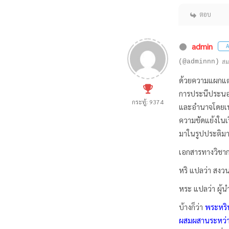
ตอบ
admin
A
(@adminnn)
สม
ด้วยความแผกแตกต
การประนีประนอมซ
กระทู้: 9374
และอำนาจโดยเท่า
ความขัดแย้งในเ
มาในรูปประติมา
เอกสารทางวิชาก
หริ แปลว่า สงว
หระ แปลว่า ผู้
บ้างก็ว่า
พระหริห
ผสมผสานระหว่า