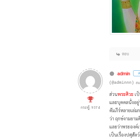
ตอบ
admin
A
(@adminnn)
สม
ส่วน
พระศิวะ
เป็
และบุคคลนั่งอยู
กระทู้: 9374
คัมภีร์หลายเล่ม
ว่า ฤกษ์งามยามด
และว่าพระองค์เ
เป็นเรื่องปศุสัต