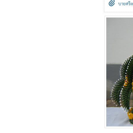
บายศรีต