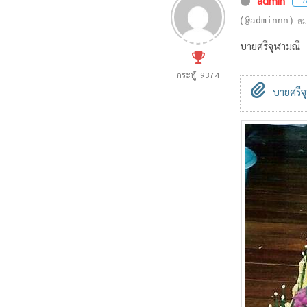
admin
(@adminnn)
สม
บายศรีจุฬามณี
กระทู้: 9374
บายศรีจ