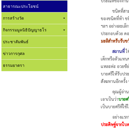
ประณีตของงาน
สาธารณะประโยชน์
ชนิดที่สาม
การสร้างวัด
ของชนิดที่ห้า ชน
ฯลฯ อย่างละเล็ก
กิจกรรมมูลนิธิปัญญาธโร
ประกอบด้วย ดอกไ
มะลิสำหรับรับข
ประชาสัมพันธ์
สถานที่
ใช
ข่าวการกุศล
เด็กหรือตัวแทนข
ธรรมยาตรา
แหละค่ะ อวยชัย
บายศรีให้รับปร
สังฆทานอีกครั้
คุณผู้อ่านอาจจ
เอาเป็นว่า
บายศร
เป็นบายศรีที่ใช
อย่างแรกที่จ
ประดิษฐ์จากใบ