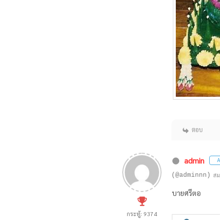
ตอบ
admin
A
(@adminnn)
สม
บายศรีตอ
กระทู้: 9374