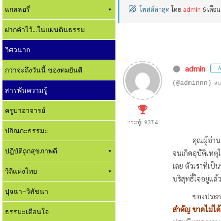
แกลลอรี่
โพสต์ล่าสุด
โดย
admin
6 เดือน
ฝากคำไว้...ในแผ่นดินธรรม
วิศวนาถ
admin
A
กว่าจะถึงวันนี้ ของทมยันตี
(@adminnn)
สม
สารพันความรู้
ครูบาอาจารย์
กระทู้: 9374
ปกิณกะธรรมะ
คุณผู้อ่านบาง
ปฎิบัติถูกสุขภาพดี
จนเกิดอุบัติเหต
เลย ตัวเราที่เป็
วิถีแห่งไทย
บริสุทธิ์ใจอยู่แล้
ปุจฉา-วิสัชนา
ของประกอบ
สำคัญ ขาดไม่ได้
ธรรมะเตือนใจ