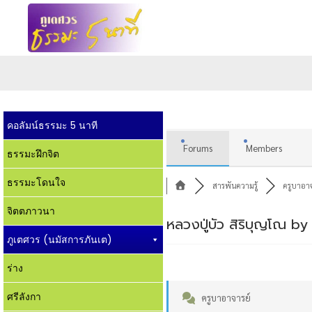
คอลัมน์ธรรมะ 5 นาที
Forums
Members
ธรรมะฝึกจิต
ธรรมะโดนใจ
สารพันความรู้
ครูบาอาจ
จิตตภาวนา
หลวงปู่บัว สิริบุญโณ by
ภูเตศวร (นมัสการภันเต)
ร่าง
ศรีลังกา
ครูบาอาจารย์