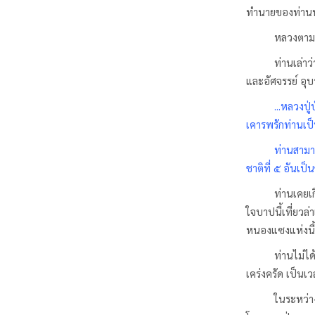
ทำนายของท่านพ
หลวงตามห
ท่านเล่าว
และอัศจรรย์ อุบา
...หลวงปู
เคารพรักท่านเป
ท่านสามารถระลึ
ชาติที่ ๕ อันเป
ท่านเคยเก
ใจบาปนี้เที่ยวล
หนองแซงแห่งนี้
ท่านไม่ได
เคร่งครัด เป็นเ
ในระหว่า