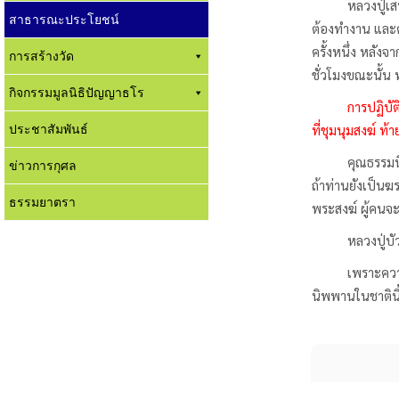
หลวงปู่เสน ปัญ
สาธารณะประโยชน์
ต้องทำงาน และคร
ครั้งหนึ่ง หลัง
การสร้างวัด
ชั่วโมงขณะนั้น ท
กิจกรรมมูลนิธิปัญญาธโร
การปฏิบัต
ประชาสัมพันธ์
ที่ชุมนุมสงฆ์ ท
คุณธรรมนี้น่าย
ข่าวการกุศล
ถ้าท่านยังเป็นฆ
ธรรมยาตรา
พระสงฆ์ ผู้คนจ
หลวงปู่บัวทรงภ
เพราะความเข้มแ
นิพพานในชาตินี้