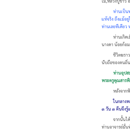
โม,หลวงปู่ขาว 
ท่านเป็น
แท้จริง ถึงแม้
ท่านเลยทีเดียว 
ท่านเกิดเ
นางดา น้อยก้อม 
ชีวิตฆรา
นับถือของคนถิ่น
ท่านอุปส
พระครูคุณสารพิ
หลังจากพิ
ในกลางพร
๓ วัน ๓ คืนจึงร
จากนั้นได
ท่านอาจารย์มั่น