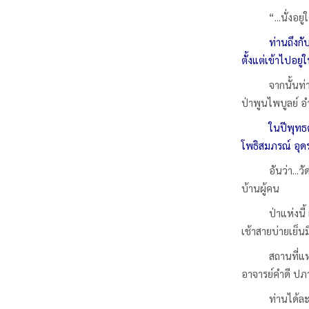
“...นั่งอ
ท่านถึงกั
ตั้งแต่เข้าไปอยู
จากนั้นท่
ป่าพูนไพบูลย์ 
ในปีพุทธศ
โพธิสมภรณ์ อุดร
อันว่า...
บ้านผู้คน
ป่าแห่งนี
เช้าสายบ่ายเย็นม
สถานที่แ
อาจารย์คำดี ปภ
ท่านได้ล