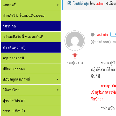
โพสต์ล่าสุด
โดย
admin
6 เดือน
แกลลอรี่
ฝากคำไว้...ในแผ่นดินธรรม
วิศวนาถ
admin
A
กว่าจะถึงวันนี้ ของทมยันตี
(@adminnn)
สม
สารพันความรู้
ครูบาอาจารย์
หลวงปู่บัว สิริ
กระทู้: 9374
ปกิณกะธรรมะ
ปฏิบัติสมาธิได้ย
คืนก็มี
ปฎิบัติถูกสุขภาพดี
การอุปสม
วิถีแห่งไทย
เข้าสู่ร่มกาสาวพั
วัดป่าว่า
ปุจฉา-วิสัชนา
“ท่านบัว บรรล
ธรรมะเตือนใจ