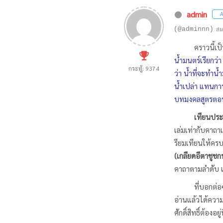
admin
A
(@adminnn)
สม
คราวนี้เป
น้ำมนตร์เรียกว่
กระทู้: 9374
ว่า น้ำที่จะทำน้
น้ำเปล่า แทนกา
บทมงคลสูตรตอน
เทียนประ
เล่มเท่ากับคาถ
รียมเทียนให้ครบ
(เกลียดอีตาชูช
คาถาตามลำดับ แม
ที่บอกต่อ
อ่านแล้วได้ความร
ศักดิ์สิทธิ์ต้อง