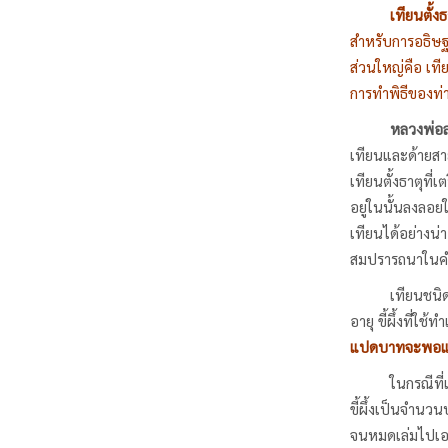
เทียนตั้ง
สำหรับการอธิษฐาน
ส่วนใหญ่คือ เที
การทำพิธีของท่า
หลวงพ่อ
เทียนและด้ายสาย
เทียนตั้งธาตุที่
อยู่ในนั้นลงลอย
เทียนได้อย่างน่
สมปรารถนาในค
เทียนชนิ
อายุ ขี้ผึ้งที่ใ
แปดบาทจะพอแผ่ห
ในกรณีที่
ขี้ผึ้งเป็นจำนว
จนหมดเล่มไปเอง 