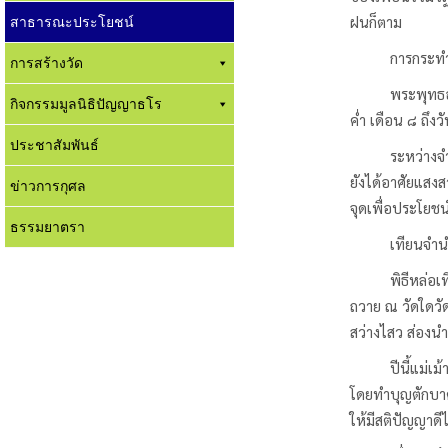
สาธารณะประโยชน์
ฝนก็ตาม
การกระทำนี้ได้
การสร้างวัด
พระพุทธองค์จึ
กิจกรรมมูลนิธิปัญญาธโร
ค่ำ เดือน ๘ ถึง
ประชาสัมพันธ์
ระหว่างจำพรรษาอ
ยังได้อาศัยแสงส
ข่าวการกุศล
จุดเพื่อประโยชน์
ธรรมยาตรา
เทียนจำนำพรรษ
พิธีหล่อเทียนเ
ถวาย ณ วัดใดวัด
สว่างไสว ส่องนำ
ปีนี้แม่เม้าตั
โดยทำบุญตักบาตร
ให้มีสติปัญญาดี