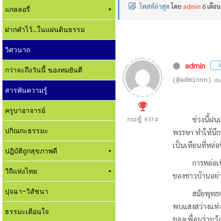
โพสต์ล่าสุด
โดย
admin
6 เดือน
แกลลอรี่
ฝากคำไว้...ในแผ่นดินธรรม
วิศวนาถ
admin
A
กว่าจะถึงวันนี้ ของทมยันตี
(@adminnn)
สม
สารพันความรู้
ครูบาอาจารย์
ช่วงนี้ฝนเริ่ม
กระทู้: 9374
ปกิณกะธรรมะ
พรรษา ทำให้นึกถึ
เป็นเทียนที่หล่อ
ปฎิบัติถูกสุขภาพดี
การหล่อเทียน 
วิถีแห่งไทย
ของชาวบ้านอย่า
ปุจฉา-วิสัชนา
สมัยพุทธกาล พร
พบแสงสว่างแห่ง
ธรรมะเตือนใจ
ของเพื่อนร่วมว