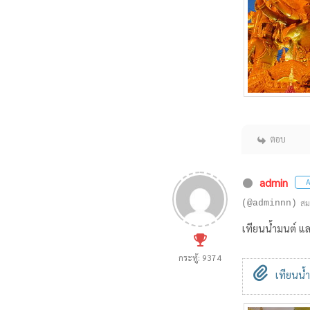
ตอบ
admin
A
(@adminnn)
สม
เทียนน้ำมนต์ แ
กระทู้: 9374
เทียนน้ำ