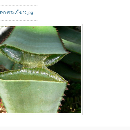
นหางจระเข้-ยาง.jpg