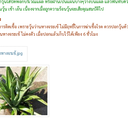
วุ้นใสปิดพอกบริเวณแผล หรือฝานเป็นแผ่นบางๆวางบนแผล แล้วพันทับด้ว
ุ้น เช้า เย็น เนื่องจากเมื่อถูกความร้อนวุ้นจะเสียคุณสมบัติไป
ง
รติดเชื้อ เพราะวุ้นว่านหางจระเข้ ไม่มีฤทธิ์ในการฆ่าเชื้อโรค ควรปอกวุ้น
หางจระเข้ ไม่คงตัว เมื่อปอกแล้วเก็บไว้ได้เพียง 6 ชั่วโมง
นหางจรเข้.jpg