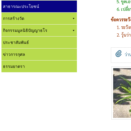
5. ขูดเอา
สาธารณะประโยชน์
6. เปลี่ยนว
การสร้างวัด
ข้อควรระวั
1. ระวังกา
กิจกรรมมูลนิธิปัญญาธโร
2. วุ้นว่าน
ประชาสัมพันธ์
ข่าวการกุศล
ว่า
ธรรมยาตรา