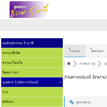
คอลัมน์ธรรมะ 5 นาที
Forums
Members
ธรรมะฝึกจิต
ธรรมะโดนใจ
สารพันความรู้
ปฎ
จิตตภาวนา
ว่านหางจระเข้ รักษ
ภูเตศวร (นมัสการภันเต)
ร่าง
ศรีลังกา
สุขภาพกาย