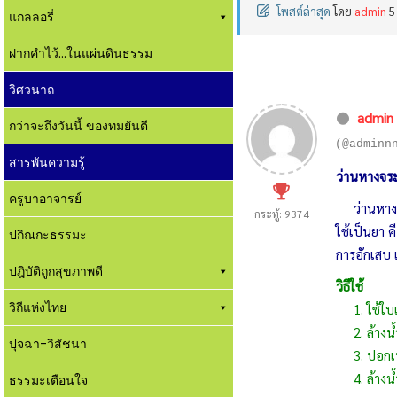
โพสต์ล่าสุด
โดย
admin
5
แกลลอรี่
ฝากคำไว้...ในแผ่นดินธรรม
วิศวนาถ
admin
กว่าจะถึงวันนี้ ของทมยันตี
(@adminn
สารพันความรู้
ว่านหางจร
ครูบาอาจารย์
ว่านหาง
กระทู้: 9374
ใช้เป็นยา 
ปกิณกะธรรมะ
การอักเสบ 
ปฎิบัติถูกสุขภาพดี
วิธีใช้
วิถีแห่งไทย
1. ใช้ใบแก
2. ล้างน้
ปุจฉา-วิสัชนา
3. ปอกเปล
4. ล้างน้ำ
ธรรมะเตือนใจ