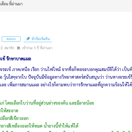
 เดือน ที่ผ่านมา
หัวข้อเริ่มต้น
Admin
n)
สมาชิก
เข้าร่วม: 5 ปี ที่ผ่านมา
ะเข้ รักษาบาดแผล
จระเข้ ภาคเหนือ เรียก ว่านไฟไหม้ จากชื่อก็พอจะบอกคุณสมบัติได้ว่า เป็นพ
คือ วุ้นใสๆจากใบ ปัจจุบันมีข้อมูลทางวิทยาศาสตร์สนับสนุนว่า ว่านหางจระเข
และ เพิ่มการสมานแผล อย่างไรก็ตามพบว่าการรักษาแผลที่ถูกความร้อนให้ได้
่ โดยเลือกใบว่านที่อยู่ส่วนล่างของต้น และมีลายน้อย
ำให้สะอาด
ือกสีเขียวออก
ยางสีเหลืองออกให้หมด น้ำยางนี้ทำให้แพ้ได้