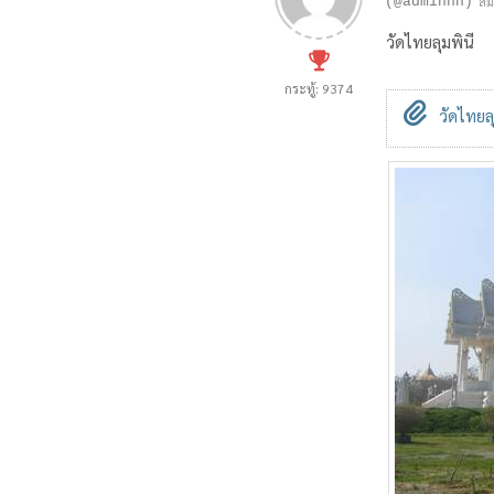
(@adminnn)
สม
วัดไทยลุมพินี
กระทู้: 9374
วัดไทยลุ