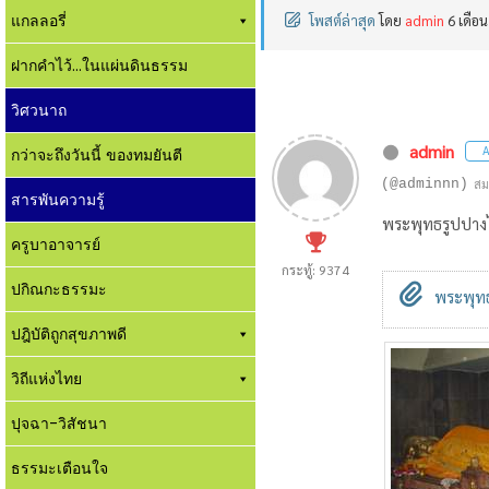
แกลลอรี่
โพสต์ล่าสุด
โดย
admin
6 เดือน
ฝากคำไว้...ในแผ่นดินธรรม
วิศวนาถ
admin
A
กว่าจะถึงวันนี้ ของทมยันตี
(@adminnn)
สม
สารพันความรู้
พระพุทธรูปปาง
ครูบาอาจารย์
กระทู้: 9374
ปกิณกะธรรมะ
พระพุทธ
ปฎิบัติถูกสุขภาพดี
วิถีแห่งไทย
ปุจฉา-วิสัชนา
ธรรมะเตือนใจ