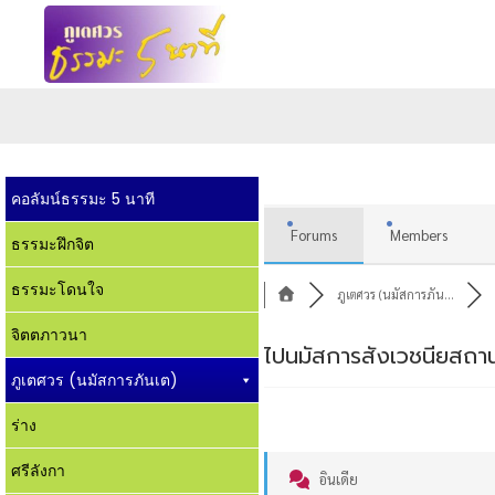
คอลัมน์ธรรมะ 5 นาที
Forums
Members
ธรรมะฝึกจิต
ธรรมะโดนใจ
ภูเตศวร (นมัสการภัน...
จิตตภาวนา
ไปนมัสการสังเวชนียสถานที
ภูเตศวร (นมัสการภันเต)
ร่าง
ศรีลังกา
อินเดีย