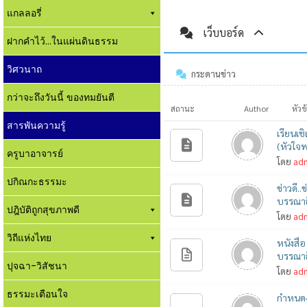
แกลลอรี่
เว็บบอร์ด
ฝากคำไว้...ในแผ่นดินธรรม
วิศวนาถ
กระดานข่าว
กว่าจะถึงวันนี้ ของทมยันตี
สถานะ
Author
หัวข
สารพันความรู้
เรียนเ
(หัวใจ
ครูบาอาจารย์
โดย
ad
ปกิณกะธรรมะ
ข่าวดี.
บรรณาธ
ปฎิบัติถูกสุขภาพดี
โดย
ad
วิถีแห่งไทย
หนังสือ
บรรณาธ
ปุจฉา-วิสัชนา
โดย
ad
ธรรมะเตือนใจ
กำหนดง