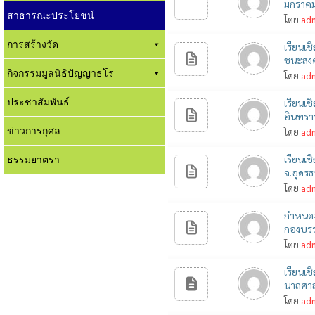
มกราคม
สาธารณะประโยชน์
โดย
ad
การสร้างวัด
เรียนเช
ชนะสงคร
กิจกรรมมูลนิธิปัญญาธโร
โดย
ad
ประชาสัมพันธ์
เรียนเช
อินทรา
ข่าวการกุศล
โดย
ad
ธรรมยาตรา
เรียนเ
จ.อุดร
โดย
ad
กำหนดง
กองบรร
โดย
ad
เรียนเ
นาถศาส
โดย
ad