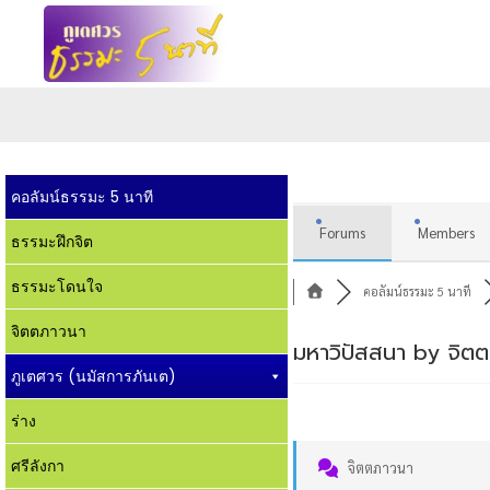
คอลัมน์ธรรมะ 5 นาที
Forums
Members
ธรรมะฝึกจิต
ธรรมะโดนใจ
คอลัมน์ธรรมะ 5 นาที
จิตตภาวนา
มหาวิปัสสนา by จิต
ภูเตศวร (นมัสการภันเต)
ร่าง
ศรีลังกา
จิตตภาวนา