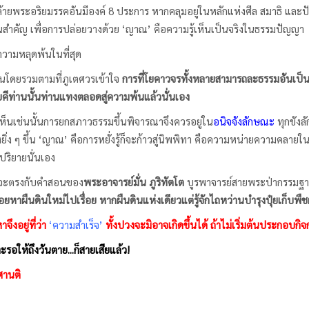
้ายพระอริยมรรคอันมีองค์ 8 ประการ หากคลุมอยู่ในหลักแห่งศีล สมาธิ และป
นสำคัญ เพื่อการปล่อยวางด้วย ‘ญาณ’ คือความรู้เห็นเป็นจริงในธรรมปัญญา
อความหลุดพ้นในที่สุด
้นโดยรวมตามที่ภูเตศวรเข้าใจ
การที่โยคาวจรทั้งหลายสามารถละธรรมอันเป็นป
ยคีท่านนั้นท่านแทงตลอดสู่ความพ้นแล้วนั่นเอง
อเห็นเช่นนั้นการยกสภาวธรรมขึ้นพิจารณาจึงควรอยู่ใน
อนิจจังลักษณะ
ทุกขังล
ยิ่ง ๆ ขึ้น ‘ญาณ’ คือการหยั่งรู้ก็จะก้าวสู่นิพพิทา คือความหน่ายความคล
ริยายนั่นเอง
ก็จะตรงกับคำสอนของ
พระอาจารย์มั่น ภูริทัตโต
บูรพาจารย์สายพระป่ากรรมฐาน
ยหาผืนดินใหม่ไปเรื่อย หากผืนดินแห่งเดียวแต่รู้จักไถหว่านบำรุงปุ๋ยเก็บพืช
อยู่ที่ว่า
‘ความสำเร็จ’
ทั้งปวงจะมิอาจเกิดขึ้นได้ ถ้าไม่เริ่มต้นประกอบกิ
้ถึงวันตาย...ก็สายเสียแล้ว!
นติ