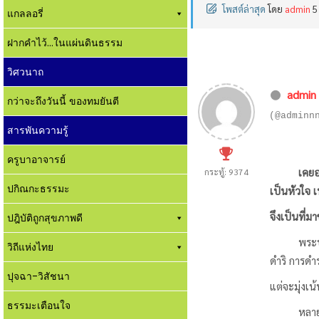
โพสต์ล่าสุด
โดย
admin
5
แกลลอรี่
ฝากคำไว้...ในแผ่นดินธรรม
วิศวนาถ
admin
กว่าจะถึงวันนี้ ของทมยันตี
(@adminn
สารพันความรู้
ครูบาอาจารย์
เคยอธิบา
กระทู้: 9374
ปกิณกะธรรมะ
เป็นหัวใจ เ
จึงเป็นที่ม
ปฎิบัติถูกสุขภาพดี
พระบ
วิถีแห่งไทย
ดำริ การด
ปุจฉา-วิสัชนา
แต่จะมุ่งเน
ธรรมะเตือนใจ
หลาย