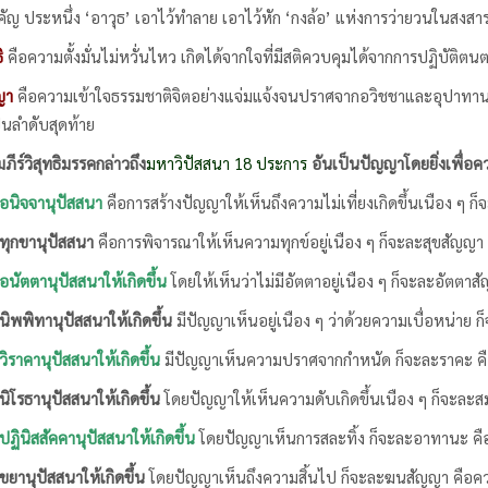
ำคัญ ประหนึ่ง ‘อาวุธ’ เอาไว้ทำลาย เอาไว้หัก ‘กงล้อ’ แห่งการว่ายวนในสงสา
ิ
คือความตั้งมั่นไม่หวั่นไหว เกิดได้จากใจที่มีสติควบคุมได้จากการปฏิบัต
า
คือความเข้าใจธรรมชาติจิตอย่างแจ่มแจ้งจนปราศจากอวิชชาและอุปาทานบดบ
ป็นลำดับสุดท้าย
วิสุทธิมรรคกล่าวถึง
มหาวิปัสสนา 18 ประการ
อันเป็นปัญญาโดยยิ่งเพื่อควา
จจานุปัสสนา
คือการสร้างปัญญาให้เห็นถึงความไม่เที่ยงเกิดขึ้นเนือง ๆ ก
ขานุปัสสนา
คือการพิจารณาให้เห็นความทุกข์อยู่เนือง ๆ ก็จะละสุขสัญญา 
านุปัสสนาให้เกิดขึ้น
โดยให้เห็นว่าไม่มีอัตตาอยู่เนือง ๆ ก็จะละอัตตาส
ทานุปัสสนาให้เกิดขึ้น
มีปัญญาเห็นอยู่เนือง ๆ ว่าด้วยความเบื่อหน่าย 
านุปัสสนาให้เกิดขึ้น
มีปัญญาเห็นความปราศจากกำหนัด ก็จะละราคะ คื
านุปัสสนาให้เกิดขึ้น
โดยปัญญาให้เห็นความดับเกิดขึ้นเนือง ๆ ก็จะละสมุ
สสัคคานุปัสสนาให้เกิดขึ้น
โดยปัญญาเห็นการสละทิ้ง ก็จะละอาทานะ คือ
ุปัสสนาให้เกิดขึ้น
โดยปัญญาเห็นถึงความสิ้นไป ก็จะละฆนสัญญา คือคว