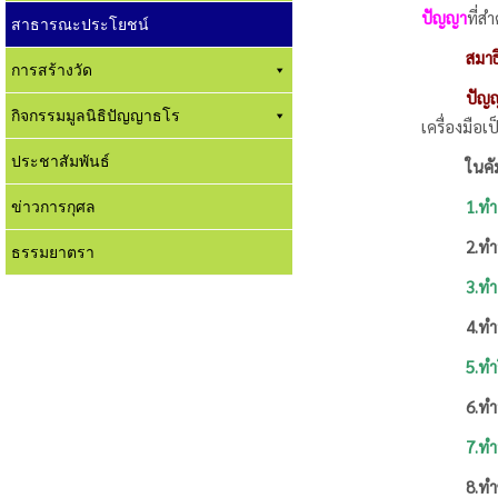
ปัญญา
ที่ส
สาธารณะประโยชน์
สมาธ
การสร้างวัด
ปัญญ
กิจกรรมมูลนิธิปัญญาธโร
เครื่องมือเ
ประชาสัมพันธ์
ในคัมภีร์
ข่าวการกุศล
1.ทำอนิ
2.ทำทุก
ธรรมยาตรา
3.ทำอนัตต
4.ทำนิพพิ
5.ทำวิราค
6.ทำนิโรธ
7.ทำปฏินิ
8.ทำขยาน