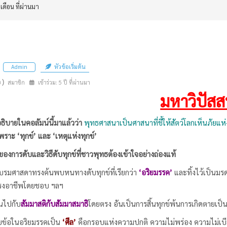
 เดือน ที่ผ่านมา
หัวข้อเริ่มต้น
Admin
n)
สมาชิก
เข้าร่วม: 5 ปี ที่ผ่านมา
มหาวิปัส
ยในคอลัมน์นี้มาแล้วว่า
พุทธศาสนาเป็นศาสนาที่ชี้ให้สัตว์โลกเห็นภัยแห
พราะ ‘ทุกข์’ และ ‘เหตุแห่งทุกข์’
าของการดับและวิธีดับทุกข์ที่ชาวพุทธต้องเข้าใจอย่างถ่องแท้
รมศาสดาทรงค้นพบหนทางดับทุกข์ที่เรียกว่า
‘อริยมรรค’
และทิ้งไว้เป็นมร
ำรงอาชีพโดยชอบ ฯลฯ
้นไปกับ
สัมมาสติกับสัมมาสมาธิ
โดยตรง อันเป็นการสิ้นทุกข์พ้นการเกิดตายเป็
ข้อในอริยมรรคเป็น
‘ศีล’
คือกรอบแห่งความปกติ ความไม่พร่อง ความไม่เบีย