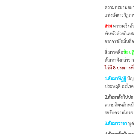
ความทะยานอยากใน
แห่งสังสารวัฏภพแ
สาม
ความจริงอัน
พันพัวด้วยกิเลส
จากการยึดมั่นถื
สี่ มรรคคือ
ข้อปฏิ
ตัณหาดังกล่าว ก
ไว้มี 8 ประการท
1.สัมมาทิฏฐิ
ปัญญ
ประพฤติ อะไรคว
2.สัมมาสังกัปปะ
ความคิดหลีกหน
ระงับความโกรธ 
3.สัมมาวาจา
พูด
4.สัมมากัมมันตะ