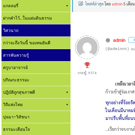
โพสต์ล่าสุด
โดย
admin
5 เดือน
แกลลอรี่
ฝากคำไว้...ในแผ่นดินธรรม
วิศวนาถ
admin
A
กว่าจะถึงวันนี้ ของทมยันตี
(@adminnn)
สม
สารพันความรู้
ครูบาอาจารย์
กระทู้: 9374
ปกิณกะธรรมะ
เหลือเวลาอ
ก้าวเข้าสู่ร่มเงา
ปฎิบัติถูกสุขภาพดี
ทุกอย่างที่ร้อย
วิถีแห่งไทย
ในเดือนมีนาคมที่
ปุจฉา-วิสัชนา
มาปรับพื้นที่ถนน
...เรียกว่าจบงา
ธรรมะเตือนใจ