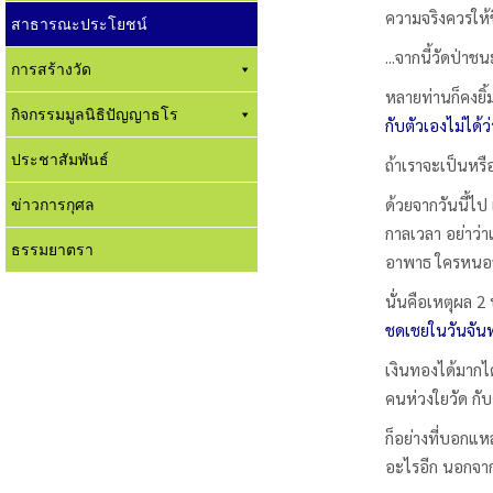
ความจริงควรให้ช
สาธารณะประโยชน์
...จากนี้วัดป่า
การสร้างวัด
หลายท่านก็คงยิ้
กิจกรรมมูลนิธิปัญญาธโร
กับตัวเองไม่ได้ว่
ประชาสัมพันธ์
ถ้าเราจะเป็นหรื
ข่าวการกุศล
ด้วยจากวันนี้ไ
กาลเวลา อย่าว่า
ธรรมยาตรา
อาพาธ ใครหนอจะด
นั่นคือเหตุผล 2 
ชดเชยในวันจันทร
เงินทองได้มากไ
คนห่วงใยวัด กั
ก็อย่างที่บอกแห
อะไรอีก นอกจา