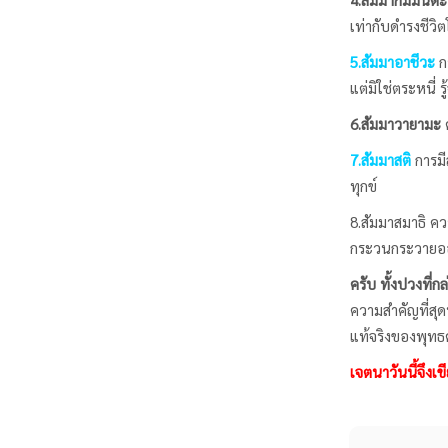
เท่ากับดำรงชีว
5.สัมมาอาชีวะ
กา
แต่มิใช่ตระหนี่ ร
6.สัมมาวายามะ
ค
7.สัมมาสติ
การมี
ทุกข์
8.สัมมาสมาธิ คว
กระวนกระวายออก
ครับ ทั้งปวงที่ก
ความสำคัญที่สุด
แท้จริงของพุท
เจตนาวันนี้จึงเ