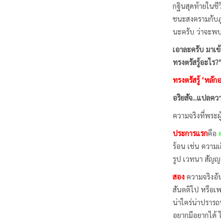
กฐินสุดท้ายในชีว
ชนะสงครามกับภู
นะครับ ว่าจะพ
เอาละครับ มาเข้
ทรงตรัสรู้อะไร?
ทรงตรัสรู้ ‘หลัก
อริยสัจ...แปลคว
ความจริงที่พระผ
ประการแรก
คือ
ร้อน เช่น ความเ
รูป เวทนา สัญญ
สอง
ความจริงอั
สันตติไป หรือเ
น่าใคร่น่าปราร
อยากมีอยากได้ ไ