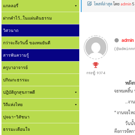
โพสต์ล่าสุด
โดย
admin
5
แกลลอรี่
ฝากคำไว้...ในแผ่นดินธรรม
วิศวนาถ
admin
กว่าจะถึงวันนี้ ของทมยันตี
(@adminn
สารพันความรู้
ครูบาอาจารย์
กระทู้: 9374
ปกิณกะธรรมะ
หลังการไ
จะหมดสิ้น 
ปฎิบัติถูกสุขภาพดี
...งานจะมี
วิถีแห่งไทย
“งานจะใหญ่
ปุจฉา-วิสัชนา
วันนั้นที่ไ
ธรรมะเตือนใจ
คือการจัดก