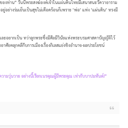
กของท่าน” วันนี้พระสงฆ์องค์เจ้าในแผ่นดินไทยมีเสนาสนะวัดวาอาราม
ู่อย่างร่มเย็นเป็นสุขไม่เดือดร้อนก็เพราะ ‘พ่อ’ แห่ง ‘แผ่นดิน’ ทรงมี
ยากเป็น ทว่าลูกพระซึ่งมีศีลมีวินัยแห่งพระบรมศาสดาบัญญัติไว้
อาศัยคลุกคลีกับการเมืองเรื่องกิเลสแย่งชิงอำนาจ-ผลประโยชน์
ามวุ่นวาย อย่างนี้เรียกเนรคุณผู้มีพระคุณ เท่ากับบาปมหันต์!”