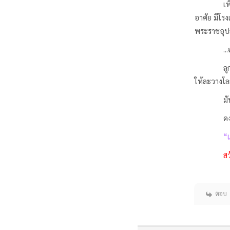
เพียงประโย
อาศัย มีโรง
พระราชอุป
...ฉะนั้นค
ลูกโยม...ย
ให้ละวางโล
มันช่างเป
คงต้องจบก
“เ
สวัสด
ตอบ