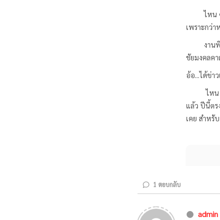
ไหน ๆ ก็งา
เพราะกว่าห
งานพิธีจะเ
ชัยมงคลคาถ
อ้อ...ได้ข่
ไหน ๆ ก็ไ
แล้ว ปีนี้ต
เคย สำหรับ
1
ตอบกลับ
admin