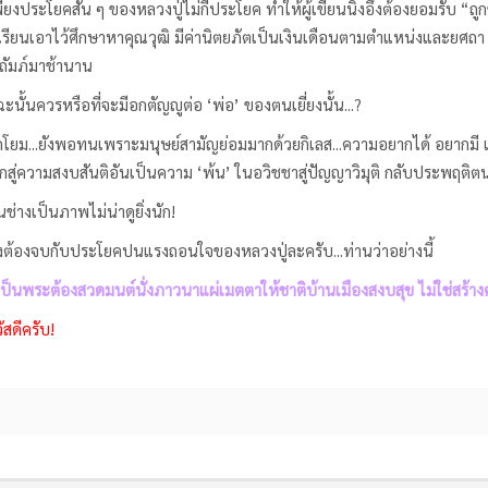
คสั้น ๆ ของหลวงปู่ไม่กี่ประโยค ทำให้ผู้เขียนนิ่งอึ้งต้องยอมรับ “ถู
เรียนเอาไว้ศึกษาหาคุณวุฒิ มีค่านิตยภัตเป็นเงินเดือนตามตำแหน่งและยศถา อย
ถัมภ์มาช้านาน
วรหรือที่จะมีอกตัญญูต่อ ‘พ่อ’ ของตนเยี่ยงนั้น...?
ังพอทนเพราะมนุษย์สามัญย่อมมากด้วยกิเลส...ความอยากได้ อยากมี และอ
กสู่ความสงบสันติอันเป็นความ ‘พ้น’ ในอวิชชาสู่ปัญญาวิมุติ กลับประพฤติตน
็นภาพไม่น่าดูยิ่งนัก!
ับประโยคปนแรงถอนใจของหลวงปู่ละครับ...ท่านว่าอย่างนี้
ป็นพระต้องสวดมนต์นั่งภาวนาแผ่เมตตาให้ชาติบ้านเมืองสงบสุข ไม่ใช่สร้างคว
ีครับ!