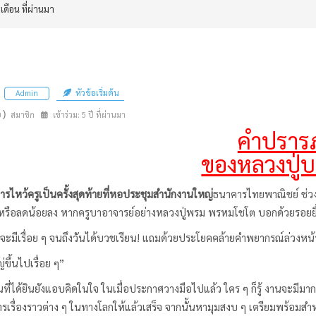
 เดือน ที่ผ่านมา
หัวข้อเริ่มต้น
Admin
n)
สมาชิก
เข้าร่วม: 5 ปี ที่ผ่านมา
คำปราร
ของหลวงปู่
หว้ครูเป็นครั้งสุดท้ายที่หอประชุมสำนักงานใหญ่
ธนาคารไทยพาณิชย์ ช่วง
หรือลดน้อยลง หากครูบาอาจารย์อย่างหลวงปู่พรม พรหมโชโต บอกด้วยรอยยิ
เรื่อย ๆ จนถึงวันได้บวชเรียน! แถมด้วยประโยคคล้ายคำพยากรณ์ล่วงหน้า
ขึ้นไปเรื่อย ๆ”
ด้ยินยังแอบคิดในใจ ในเมื่อประกาศวางมือไปแล้ว ใคร ๆ ก็รู้ งานจะมีมากขึ้น
ารเรื่องราวต่าง ๆ ในทางโลกให้แล้วเสร็จ จากนั้นหามุมสงบ ๆ เตรียมพร้อมส