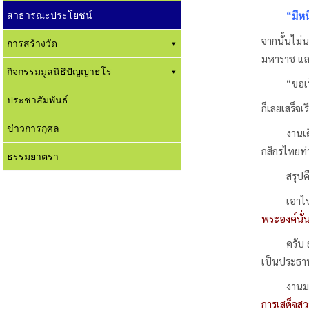
สาธารณะประโยชน์
“มีหนี้สิ
จากนั้นไม่
การสร้างวัด
มหาราช แล
กิจกรรมมูลนิธิปัญญาธโร
“ขอเป็นคร
ประชาสัมพันธ์
ก็เลยเสร็จ
ข่าวการกุศล
งานเดียวก็
กสิกรไทยท่
ธรรมยาตรา
สรุปคือ 
เอาไปเอา
พระองค์นั่
ครับ ถ้าพู
เป็นประธาน
งานมหาพิ
การเสด็จส