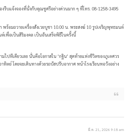
ีบแจ้งจองที่นั่งกับคุณชูศรีอย่างด่วนมาก ๆ ที่โทร. 08-1258-3495
พร้อมถวายเครื่องสังเวยบูชา 10.00 น. พระสงฆ์ 10 รูปเจริญพุทธมนต์
่อเป็นสิริมงคล เป็นอันเสร็จพิธีในครั้งนี้
ีเดียวเลย นั่นคือโอกาสใน ‘กฐิน’ สุดท้ายแห่งชีวิตของภูเตศวร
สาร์-อาทิตย์ โดยจะเดินทางด้วยรถบัสปรับอากาศ หน้าโรงเรียนหอวังอย่าง
มี.ค. 21, 2026 9:18 am