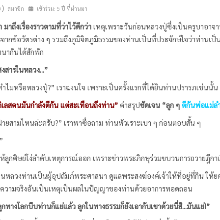
n)
สมาชิก
เข้าร่วม: 5 ปี ที่ผ่านมา
า มาถึงเรื่องราวตามที่ว่าไว้ดีกว่า
เหตุเพราะวันก่อนหลวงปู่ซึ่งเป็นครูบาอาจ
ากข้อวัตรต่าง ๆ รวมถึงภูมิจิตภูมิธรรมของท่านเป็นที่ประจักษ์ใจว่าท่าน
ทนากันได้สักพัก
ในหลวง...”
หลวงปู่?” เราฉงนใจ เพราะเป็นครั้งแรกที่ได้ยินท่านปรารภเช่นนั้น
ิเลสคนมันกำลังตีกัน แต่สะเทือนถึงท่าน”
คำสรุป
ชัดเจน “ลูก ๆ
ตีกันพ่อแม่ล
หนล่ะครับ?” เราพาซื่อถาม ท่านหัวเราะเบา ๆ ก่อนตอบสั้น ๆ
”
ำให้ลูกศิษย์โง่ลำดับเหตุการณ์ออก เพราะข่าวพระภิกษุร่วมขบวนการถวายฎีก
นเป็นผู้อุปถัมภ์พระศาสนา ดูแลพระสงฆ์องค์เจ้าให้ที่อยู่ที่กิน ให้ย
ยความจริงอันเป็นเหตุเป็นผลในปัญญาของท่านด้วยอาการทอดถอน
ูกทางโลกบีบท่านก็แย่แล้ว ลูกในทางธรรมก็ยังเอากับเขาด้วยนี่สิ...มันแย่!”