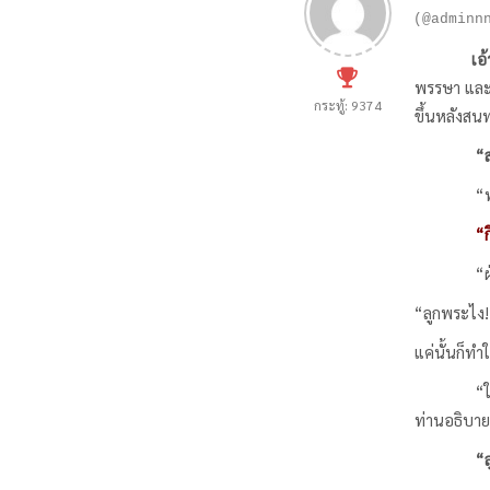
(@adminn
เอ้
พรรษา และจ
กระทู้: 9374
ขึ้นหลังสน
“สงสาร
“ทำไมหรือ
“ก
“ฝ่ายสามไ
“ลูกพระไง!
แค่นั้นก็ท
“ในหลวงท่า
ท่านอธิบา
“ล