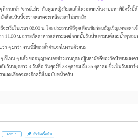
นเข้า ‘จารย์แม้ว’ กับคุณหญิงวิมลแล้วใครอยากเห็นงานมหาพิธีครั้งนี้ต้องร
นังสือฉบับนี้จะวางตลาดจะเหลือเวลาไม่มากนัก
ริ่มในเวลา 08.00 น. โดยประธานพิธีจุดเทียนชัยก่อนอัญเชิญเทพยดาเจ้า 
า 11.00 น. ถวายภัตตาหารแด่พระสงฆ์ จากนั้นรับน้ำเทวมนต์และน้ำพุทธมนต์เพื
าวแว่ว ๆ มาว่า งานนี้มีของล้ำค่าแจกในงานด้วยนะ
หน ๆ แล้ว ขออนุญาตบอกข่าวงานกุศล กฐินสามัคคีของวัดป่าชนะสงครามไปท
รงกับวันหยุดยาว 3 วันคือ วันศุกร์ที่ 23 ตุลาคม ถึง 25 ตุลาคม ซึ่งเป็นวันเ
รายละเอียดจะลงอีกครั้งในฉบับหน้าครับ
หัวข้อเริ่มต้น
Admin