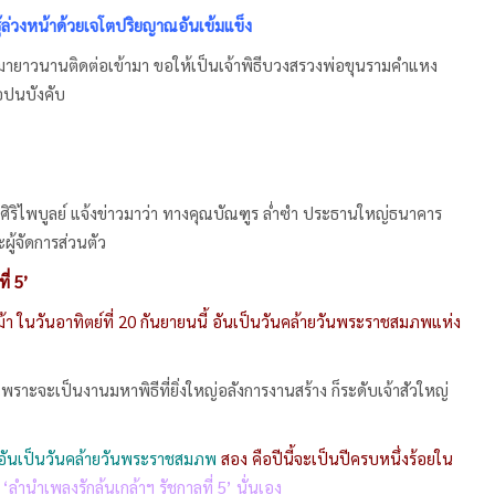
้ล่วงหน้าด้วยเจโตปริยญาณอันเข้มแข็ง
กันมายาวนานติดต่อเข้ามา ขอให้เป็นเจ้าพิธีบวงสรวงพ่อขุนรามคำแหง
อปนบังคับ
ิไพบูลย์ แจ้งข่าวมาว่า ทางคุณบัณฑูร ล่ำซำ ประธานใหญ่ธนาคาร
ู้จัดการส่วนตัว
่ 5’
า ในวันอาทิตย์ที่ 20 กันยายนนี้ อันเป็นวันคล้ายวันพระราชสมภพแห่ง
าะจะเป็นงานมหาพิธีที่ยิ่งใหญ่อลังการงานสร้าง ก็ระดับเจ้าสัวใหญ่
ลอันเป็นวันคล้ายวันพระราชสมภพ
สอง คือปีนี้จะเป็นปีครบหนึ่งร้อยใน
นำเพลงรักล้นเกล้าฯ รัชกาลที่ 5’
นั่นเอง