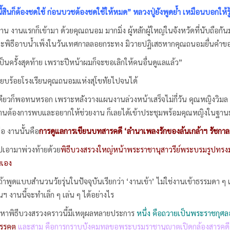
นก็ต้องชดใช้ ก่อนบวชต้องชดใช้ให้หมด” หลวงปู่ยังพูดย้ำ เหมือนบอกให้รู
นาน งานแรกก็เข้ามา ด้วยคุณถนอม มากมิ่ง ผู้หลักผู้ใหญ่ในจังหวัดที่นับถือ
ะพิธีอาบน้ำเพ็งในวันเทศกาลลอยกระทง มิวายปฏิเสธหากคุณถนอมยื่นคำข
ั้งสุดท้าย เพราะปีหน้าผมก็จะขอเลิกให้คนอื่นดูแลแล้ว”
เรียบร้อยโรงเรียนคุณถนอมแห่งสุโขทัยไปจนได้
พอทนหรอก เพราะหลังวางแผนงานล่วงหน้าเสร็จไม่กี่วัน คุณหญิงวิมล ศิร
านต้องการพบและอยากให้ช่วยงาน ก็เลยได้เข้าประชุมพร้อมคุณหญิงในฐานะผ
งานนั้นคือ
การดูแลการเขียนบทสารคดี ‘ลำนาเพลงรักของล้นเกล้าฯ รัชกาลที
มาพ่วงท้ายด้วย
พิธีบวงสรวงใหญ่หน้าพระราชานุสาวรีย์พระบรมรูปทรงม้
นเอง
ดแบบสำนวนวัยรุ่นในปัจจุบันเรียกว่า ‘งานเข้า’ ไม่ใช่งานเข้าธรรมดา ๆ เพร
ฯ งานนี้จะทำเล็ก ๆ เล่น ๆ ได้อย่างไร
ธีบวงสรวงคราวนี้มีเหตุผลหลายประการ
หนึ่ง คือถวายเป็นพระราชกุศ
วรรคต
และสาม คือการกราบบังคมทูลขอพระบรมราชานุญาตเปิดกล้องสารคดี ‘ลำ