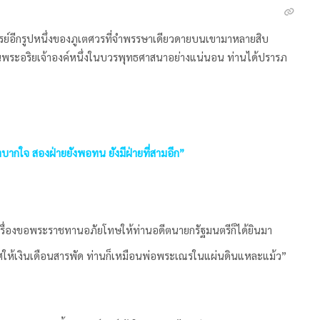
ารย์อีกรูปหนึ่งของภูเตศวรที่จำพรรษาเดียวดายบนเขามาหลายสิบ
เป็นพระอริยเจ้าองค์หนึ่งในบวรพุทธศาสนาอย่างแน่นอน ท่านได้ปรารภ
ำบากใจ สองฝ่ายยังพอทน ยังมีฝ่ายที่สามอีก”
าเรื่องขอพระราชทานอภัยโทษให้ท่านอดีตนายกรัฐมนตรีก็ได้ยินมา
ศให้เงินเดือนสารพัด ท่านก็เหมือนพ่อพระเณรในแผ่นดินแหละแม้ว”