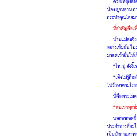
ด้วยเหตุผลลึกๆ
น้อง ลูกหลาน กา
กระทำคุณไสยมานั
ที่สำคัญคือเพ
บ้านแม่ล่มจึงค
อย่างเข้มข้น ใ
มาแต่เช้ายื่นให้
“โห..ปู่ ยังงี้
“เอ็งไม่รู้ก็อย่
ไปรักษาตามโรงพย
นี่คือพระเมตตา
“คนเขาทุกข์ม
นอกจากจดชื่อยา
ประจำทางที่จะไป
เป็นนักกายภาพบำ