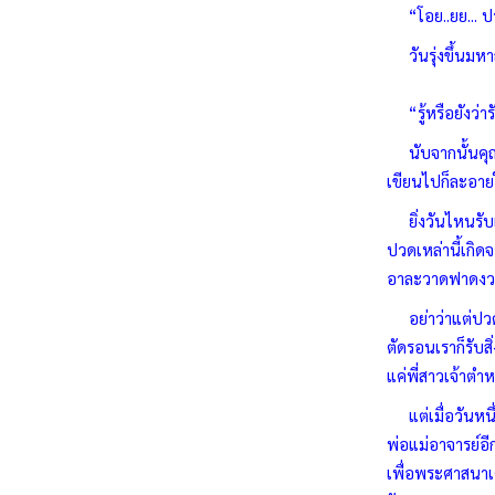
“โอย..ยย... ปวด
วันรุ่งขึ้นมหา
“รู้หรือยังว่า
นับจากนั้นคุณพร
เขียนไปก็ละอาย
ยิ่งวันไหนรับแข
ปวดเหล่านี้เกิ
อาละวาดฟาดงวงฟ
อย่าว่าแต่ปวดเ
ตัดรอนเราก็รับส
แค่พี่สาวเจ้าตำ
แต่เมื่อวันหนึ
พ่อแม่อาจารย์อี
เพื่อพระศาสนาเ