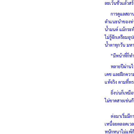
ละเว้นชั่วแล้ว
การดูแลสถานที่
คำแนะนำของท่านเ
น้ำมนต์ แม้กระทั
ไม่รู้จักเตรียมอ
น้ำตาทุกวัน มหา
“มีหน้าที่ก็ทำไ
หลายปีผ่านไปนั
เดช และฝึกความ
แท้จริง ตามที่ทรง
ยิ่งบ่นก็เหมือ
ไม่ขาดสายเช่นก
ต่อมาเริ่มมีการ
เหนื่อยตลอดเวลา
หนักหนาไม่แพ้กั