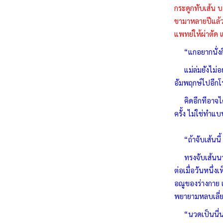
กระดูกทับเส้น บ
ขามาหลายปีแล้ว 
แพทย์ให้ผ่าตัด
“แกอยากนั่งกิ
แม่ล่มยังไม่อยา
อัมพฤกษ์ไปอีกโ
คิดอีกทีอาจได้น
ครั้ง ไม่ใช่ทำแ
“ถ้าจับเส้นนี้ 
ทรงจับเส้นนวดไ
ต่อเมื่อวันหนึ่
อณูของร่างกาย แ
พยายามหลบเลี่ยง 
“นวดเป็นนี่นา