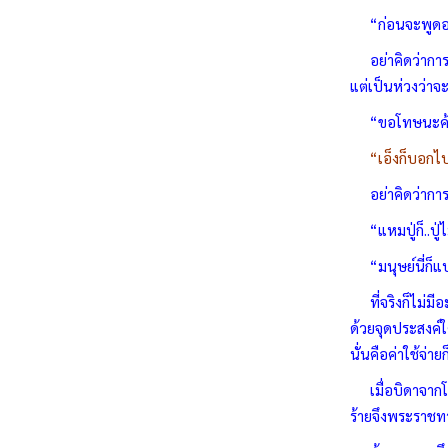
“ก่อนจะพูดอะไร 
อย่าคิดว่าการรั
แต่เป็นห่วงว่าจ
“ขอโทษนะค้า ที่
“เอ็งก็บอกไปเ
อย่าคิดว่าการเป
“แหมปู่ก็..ปู่ไ
“มนุษย์นี่ก็แปล
ที่จริงก็ไม่มี
ด้วยจุดประสงค์
นั่นคือค่าใช้จ่าย
เมื่อบิดาจากโล
ร้ายจึงพระราชท