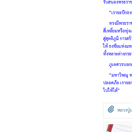
รับสนองพระราชโ
“เราจะปักธงชัย
ทรงมีพระราชประส
สี่เหลี่ยมหรือทุ
สู่สุคติภูมิ กา
ให้ ธงชัยแห่งมห
ทั้งหลายต่างกร
ภูเตศวรบอกแม่
“มหาวิษณุ ทรงต้
ปลอดภัย เราจะกล
ไปให้ได้”
หลวงปู่เ