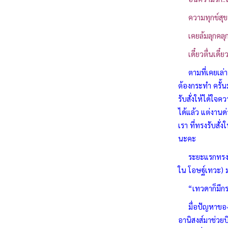
ความทุกข์สุขที่ห
เคยล้มลุกคลุกคล
เดี๋ยวตื่นเดี๋ย
ตามที่เคยเล่า เ
ต้องกระทำ ครั้
รับสั่งให้ได้ใจค
ได้แล้ว แต่งานด
เรา ที่ทรงรับส
นะคะ
ระยะแรกทรงใช้บ
ใน โอษฐ์เทวะ) ม
“เทวดาก็มีกรรม
มื่อปัญหาของครอ
อานิสงส์มาช่วยบิ