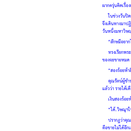
ผากครุ่นคิดเรื่อง
ในช่วงวันปิดเทอ
จึงเดินทางมาปฏิ
วันหนึ่งมหาวิษณ
“ลักษมีอยากได
ทรงเรียกพระนาม
ของจะขายหมด แ
“สองร้อยห้าสิ
คุณรัตน์ผู้ชำน
แล้วว่า รายได้
เงินสองร้อยห้าส
“ได้..วิษณุฯให
ปรากฏว่าคุณรัตน
คือขายไม่ได้อีก