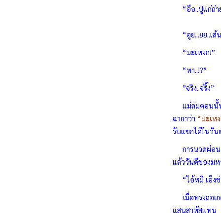
“อือ..ปู่แก่ถ่า
“อูย...ยย..เส้น
“มะเหงก!”
“หา..!?”
”จริง..จริ๊ง”
แม่ล่มตอนนั้นน้ำ
ฉายาว่า
“มะเหง
รับแขกได้ในวันต
การนวดผ่อนคลาย
แล้ววันดีของมหา
“ไอ้หมี เอ็งช่ว
เมื่อทรงถอยพระญ
แสนสาหัสแทน