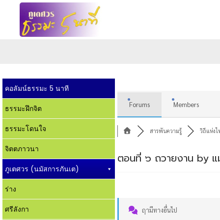
คอลัมน์ธรรมะ 5 นาที
Forums
Members
ธรรมะฝึกจิต
ธรรมะโดนใจ
สารพันความรู้
วิถีแห่ง
จิตตภาวนา
ตอนที่ ๖ ถวายงาน by แม
ภูเตศวร (นมัสการภันเต)
ร่าง
ศรีลังกา
ฤามีทางอื่นไป