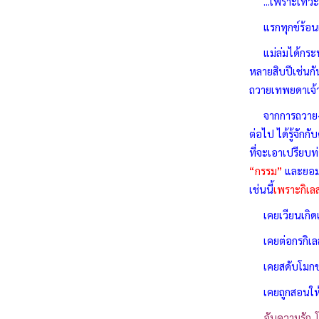
...เพราะเทวะ ธ
แรกทุกข์ร้อนเจี
แม่ล่มได้กระทำ
หลายสิบปีเช่นกัน
ถวายเทพยดาเจ้า
จากการถวายงานอั
ต่อไป ได้รู้จั
ที่จะเอาเปรียบท
“กรรม”
และยอมรั
เช่นนี้
เพราะกิเล
เคยเวียนเกิดเว
เคยต่อกรกิเลส
เคยสดับโมกขธรร
เคยถูกสอนให้รู้จ
อันความรัก.