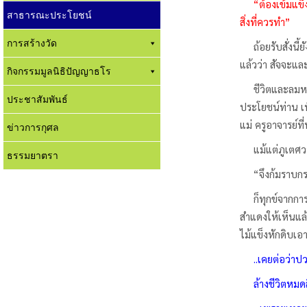
“ต้องเข้มแข็
สาธารณะประโยชน์
สิ่งที่ควรทำ”
การสร้างวัด
ถ้อยรับสั่งนี้
แล้วว่า สัจจะแ
กิจกรรมมูลนิธิปัญญาธโร
ชีวิตและลมหาย
ประชาสัมพันธ์
ประโยชน์ท่าน เ
แม่ ครูอาจารย์
ข่าวการกุศล
แม้แต่ภูเตศวร ก
ธรรมยาตรา
“จึงก้มราบกรา
ก็ทุกข์จากการถ
สำแดงให้เห็นแล้
ไม้แข็งหักดิบเอ
..เคยต่อว่าป
ล้างชีวิตหมดสิ้