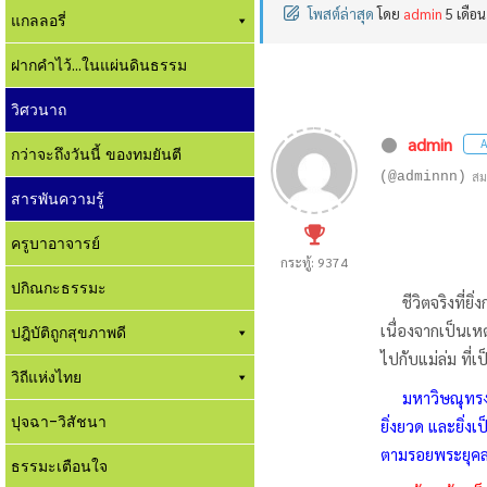
โพสต์ล่าสุด
โดย
admin
5 เดือน
แกลลอรี่
ฝากคำไว้...ในแผ่นดินธรรม
วิศวนาถ
admin
A
กว่าจะถึงวันนี้ ของทมยันตี
(@adminnn)
สม
สารพันความรู้
ครูบาอาจารย์
กระทู้: 9374
ปกิณกะธรรมะ
ชีวิตจริงที่ยิ่
เนื่องจากเป็นเหต
ปฎิบัติถูกสุขภาพดี
ไปกับแม่ล่ม ที่
วิถีแห่งไทย
มหาวิษณุทรงย
ปุจฉา-วิสัชนา
ยิ่งยวด และยิ่ง
ตามรอยพระยุคล
ธรรมะเตือนใจ