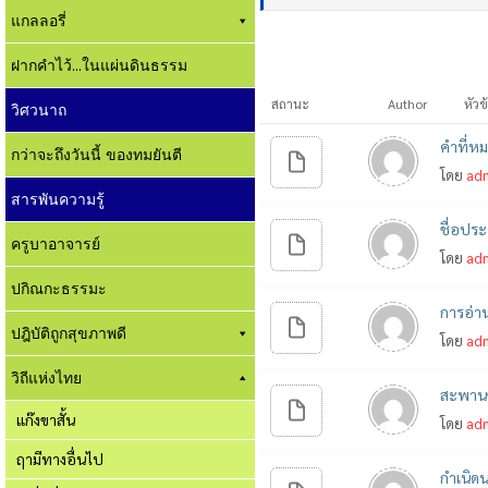
แกลลอรี่
ฝากคำไว้...ในแผ่นดินธรรม
สถานะ
Author
หัวข
วิศวนาถ
คำที่หม
กว่าจะถึงวันนี้ ของทมยันตี
โดย
ad
สารพันความรู้
ชื่อปร
ครูบาอาจารย์
โดย
ad
ปกิณกะธรรมะ
การอ่าน
ปฎิบัติถูกสุขภาพดี
โดย
ad
วิถีแห่งไทย
สะพานซัง
แก๊งขาสั้น
โดย
ad
ฤามีทางอื่นไป
กำเนิดน