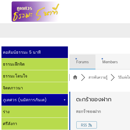
คอลัมน์ธรรมะ 5 นาที
Forums
Members
ธรรมะฝึกจิต
ธรรมะโดนใจ
สารพันความรู้
วิถีแห่ง
จิตตภาวนา
ตะกร้าของฝาก
ภูเตศวร (นมัสการภันเต)
ตะกร้าของฝาก
ร่าง
ศรีลังกา
RSS