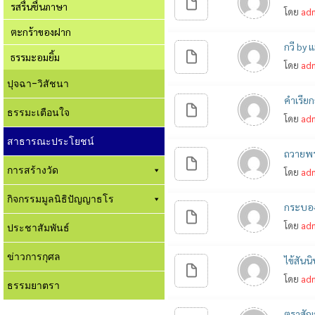
รสรื่นชื่นภาษา
โดย
ad
ตะกร้าของฝาก
กวี by แ
ธรรมะอมยิ้ม
โดย
ad
ปุจฉา-วิสัชนา
คำเรียก
ธรรมะเตือนใจ
โดย
ad
สาธารณะประโยชน์
ถวายพร
การสร้างวัด
โดย
ad
กิจกรรมมูลนิธิปัญญาธโร
กระบองแ
โดย
ad
ประชาสัมพันธ์
ข่าวการกุศล
ไข้สันนิ
โดย
ad
ธรรมยาตรา
ตราสัญล