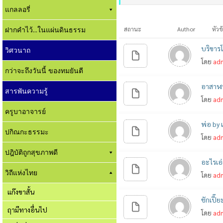
แกลลอรี่
ฝากคำไว้...ในแผ่นดินธรรม
สถานะ
Author
หัวข
บริขารโ
วิศวนาถ
โดย
ad
กว่าจะถึงวันนี้ ของทมยันตี
อาสาฬห
สารพันความรู้
โดย
ad
ครูบาอาจารย์
พ่อ by แ
ปกิณกะธรรมะ
โดย
ad
ปฎิบัติถูกสุขภาพดี
อะไรเอ่
วิถีแห่งไทย
โดย
ad
แก๊งขาสั้น
ชักเปี๊
ฤามีทางอื่นไป
โดย
ad