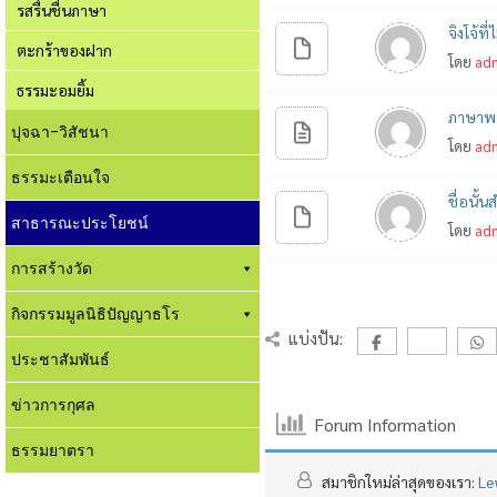
รสรื่นชื่นภาษา
จิงโจ้ที
ตะกร้าของฝาก
โดย
ad
ธรรมะอมยิ้ม
ภาษาพาช
ปุจฉา-วิสัชนา
โดย
ad
ธรรมะเตือนใจ
ชื่อนั้น
สาธารณะประโยชน์
โดย
ad
การสร้างวัด
กิจกรรมมูลนิธิปัญญาธโร
แบ่งปัน:
ประชาสัมพันธ์
ข่าวการกุศล
Forum Information
ธรรมยาตรา
สมาชิกใหม่ล่าสุดของเรา:
Le