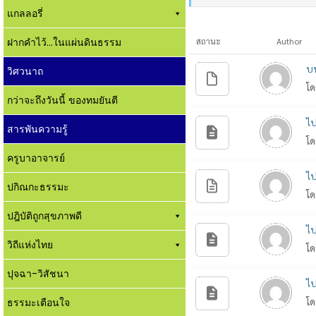
แกลลอรี่
ฝากคำไว้...ในแผ่นดินธรรม
สถานะ
Author
บท
วิศวนาถ
โด
กว่าจะถึงวันนี้ ของทมยันตี
ไป
สารพันความรู้
โด
ครูบาอาจารย์
ไป
ปกิณกะธรรมะ
โด
ปฎิบัติถูกสุขภาพดี
ไป
วิถีแห่งไทย
โด
ปุจฉา-วิสัชนา
ไป
ธรรมะเตือนใจ
โด