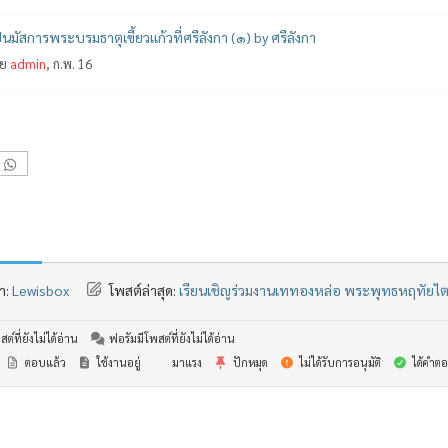
นมัสการพระบรมธาตุเขี้ยวแก้วที่ศรีลังกา (๑) by ศรีลังกา
ย
admin
, ก.พ. 16
า:
Lewisbox
โพสต์ล่าสุด:
เรียนเชิญร่วมงานเททองหล่อ พระพุทธหฤทัยไ
ต์ที่ยังไม่ได้อ่าน
ฟอรัมมีโพสต์ที่ยังไม่ได้อ่าน
ตอบแล้ว
ใช้งานอยู่
มาแรง
ปักหมุด
ไม่ได้รับการอนุมัติ
ได้คำตอ