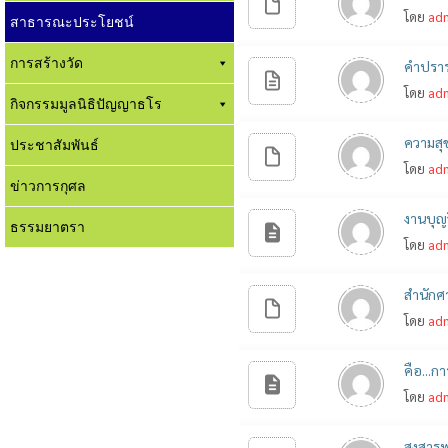
โดย
ad
สาธารณะประโยชน์
การสร้างวัด
คำปราร
โดย
ad
กิจกรรมมูลนิธิปัญญาธโร
ความสุ
ประชาสัมพันธ์
โดย
ad
ข่าวการกุศล
งานบุญ
ธรรมยาตรา
โดย
ad
สำนักศ
โดย
ad
คือ...ก
โดย
ad
สงสารพ