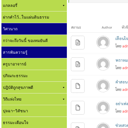
แกลลอรี่
ฝากคำไว้...ในแผ่นดินธรรม
สถานะ
Author
หัวข
วิศวนาถ
เตือนใ
กว่าจะถึงวันนี้ ของทมยันตี
โดย
ad
สารพันความรู้
พราหมณ
ครูบาอาจารย์
โดย
ad
ปกิณกะธรรมะ
คำสอน 
ปฎิบัติถูกสุขภาพดี
โดย
ad
วิถีแห่งไทย
อย่าเพ
ปุจฉา-วิสัชนา
โดย
ad
ธรรมะเตือนใจ
ช่วยสว