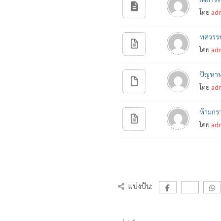
โดย
ad
ทศวรรษ
โดย
ad
ปัญหาห
โดย
ad
ห้ามกร
โดย
ad
แบ่งปัน: