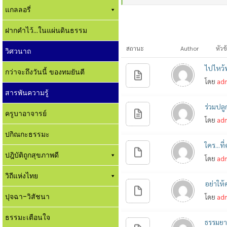
แกลลอรี่
ฝากคำไว้...ในแผ่นดินธรรม
สถานะ
Author
หัวข
วิศวนาถ
ไปไหว้พ
กว่าจะถึงวันนี้ ของทมยันตี
โดย
ad
สารพันความรู้
ร่วมปลู
ครูบาอาจารย์
โดย
ad
ปกิณกะธรรมะ
ใคร...
ปฎิบัติถูกสุขภาพดี
โดย
ad
วิถีแห่งไทย
อย่าให
ปุจฉา-วิสัชนา
โดย
ad
ธรรมะเตือนใจ
ธรรมยา