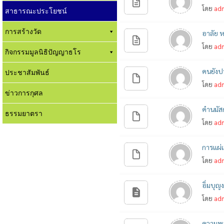
โดย
ad
สาธารณะประโยชน์
การสร้างวัด
อาลัย 
โดย
ad
กิจกรรมมูลนิธิปัญญาธโร
คนยังป
ประชาสัมพันธ์
โดย
ad
ข่าวการกุศล
คำนมัส
ธรรมยาตรา
โดย
ad
การแผ่
โดย
ad
อิ่มบุ
โดย
ad
ความพอ